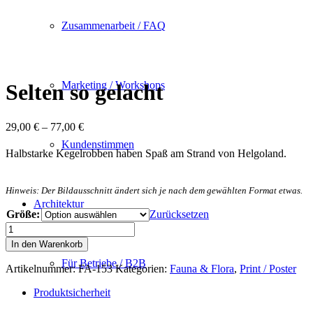
Zusammenarbeit / FAQ
Marketing / Workshops
Selten so gelacht
29,00
€
–
77,00
€
Kundenstimmen
Halbstarke Kegelrobben haben Spaß am Strand von Helgoland.
Hinweis: Der Bildausschnitt ändert sich je nach dem gewählten Format etwas.
Architektur
Größe:
Zurücksetzen
Selten
so
In den Warenkorb
gelacht
Für Betriebe / B2B
Menge
Artikelnummer:
FA-153
Kategorien:
Fauna & Flora
,
Print / Poster
Produktsicherheit