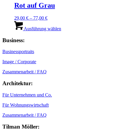
Rot auf Grau
29,00
€
–
77,00
€
Dieses
Produkt
Ausführung wählen
weist
mehrere
Business:
Varianten
auf.
Businessportraits
Die
Optionen
Image / Corporate
können
auf
Zusammenarbeit / FAQ
der
Produktseite
Architektur:
gewählt
werden
Für Unternehmen und Co.
Für Wohnungswirtschaft
Zusammenarbeit / FAQ
Tilman Möller: