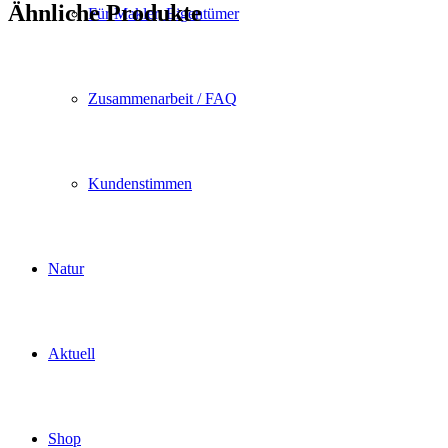
Ähnliche Produkte
Für Makler, Eigentümer
Zusammenarbeit / FAQ
Kundenstimmen
Natur
Aktuell
Shop