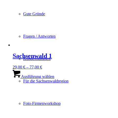
Gute Gründe
Fragen / Antworten
Sachsenwald 1
Kundenstimmen
29,00
€
–
77,00
€
Dieses
Produkt
Ausführung wählen
Für die Sachsenwaldregion
weist
mehrere
Varianten
auf.
Die
Foto-Firmenworkshop
Optionen
können
auf