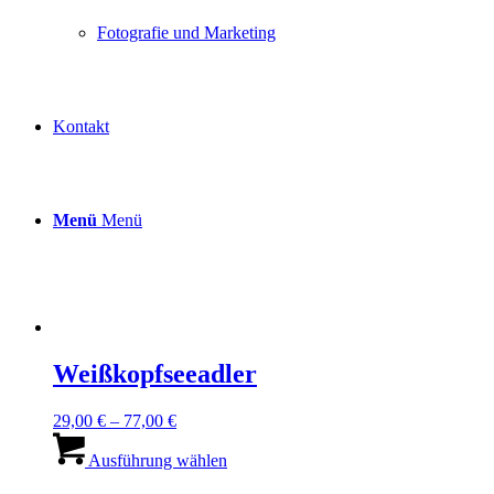
der
Produktseite
Fotografie und Marketing
gewählt
werden
Kontakt
Menü
Menü
Weißkopfseeadler
29,00
€
–
77,00
€
Dieses
Produkt
Ausführung wählen
weist