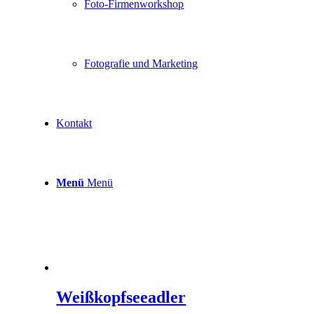
Foto-Firmenworkshop
Die
Optionen
können
auf
der
Fotografie und Marketing
Produktseite
gewählt
werden
Kontakt
Menü
Menü
Weißkopfseeadler