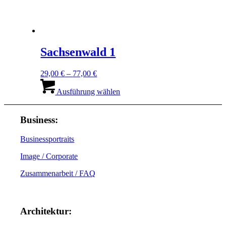
Sachsenwald 1
29,00
€
–
77,00
€
Dieses
Produkt
Ausführung wählen
weist
mehrere
Varianten
Business:
auf.
Die
Businessportraits
Optionen
können
Image / Corporate
auf
der
Zusammenarbeit / FAQ
Produktseite
gewählt
werden
Architektur: