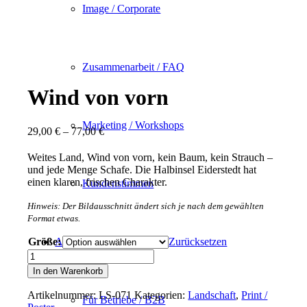
Image / Corporate
Zusammenarbeit / FAQ
Wind von vorn
Marketing / Workshops
29,00
€
–
77,00
€
Weites Land, Wind von vorn, kein Baum, kein Strauch –
und jede Menge Schafe. Die Halbinsel Eiderstedt hat
einen klaren, frischen Charakter.
Kundenstimmen
Hinweis: Der Bildausschnitt ändert sich je nach dem gewählten
Format etwas.
Größe:
Zurücksetzen
Architektur
Wind
von
In den Warenkorb
vorn
Menge
Artikelnummer:
LS-071
Kategorien:
Landschaft
,
Print /
Für Betriebe / B2B