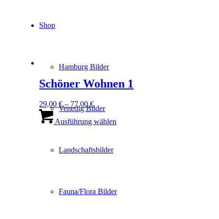
Shop
Hamburg Bilder
Schöner Wohnen 1
29,00
€
–
77,00
€
Venedig Bilder
Dieses
Produkt
Ausführung wählen
weist
mehrere
Varianten
Landschaftsbilder
auf.
Die
Optionen
können
Fauna/Flora Bilder
auf
der
Produktseite
gewählt